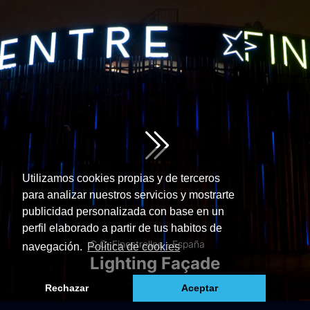
Utilizamos cookies propias y de terceros
para analizar nuestros servicios y mostrarte
publicidad personalizada con base en un
perfil elaborado a partir de tus habitos de
C.C. Finestrelles - España
navegación.
Política de cookies
Lighting Façade
Rechazar
Aceptar